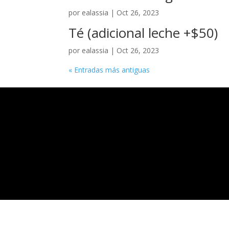
por
ealassia
|
Oct 26, 2023
Té (adicional leche +$50)
por
ealassia
|
Oct 26, 2023
« Entradas más antiguas