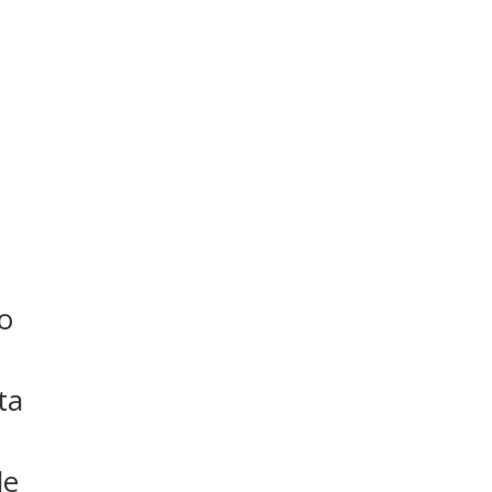
MODIFICAR/CANC
Servicios | Amenities
Habitaciones
Ubicación
co
ta
le