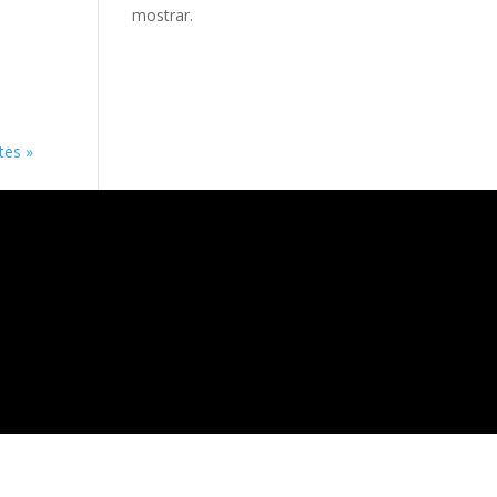
mostrar.
tes »