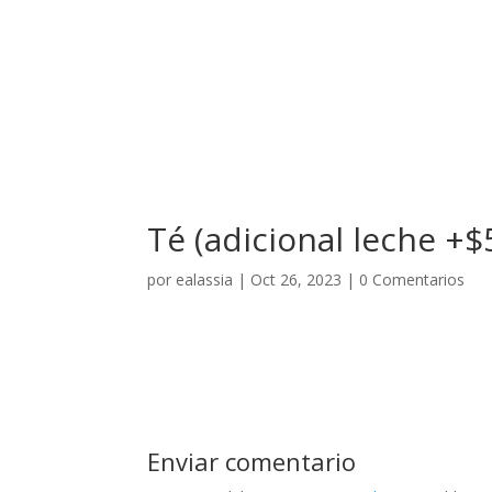
El Hotel
Té (adicional leche +$
por
ealassia
|
Oct 26, 2023
|
0 Comentarios
Enviar comentario