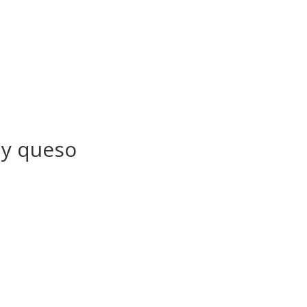
MODIFICAR/CANC
Servicios | Amenities
Habitaciones
Ubicación
 y queso