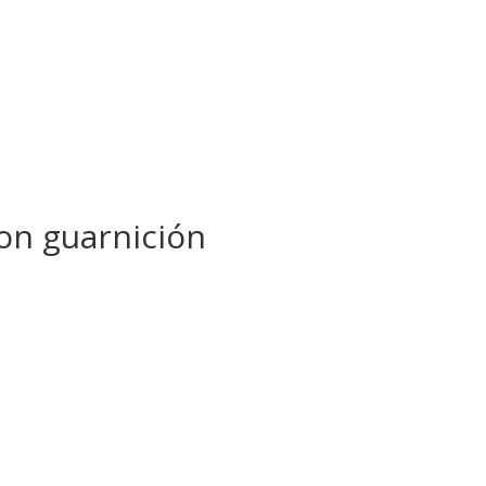
MODIFICAR/CANC
Servicios | Amenities
Habitaciones
Ubicación
on guarnición