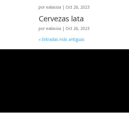
por
ealassia
|
Oct 26, 2023
Cervezas lata
por
ealassia
|
Oct 26, 2023
« Entradas más antiguas