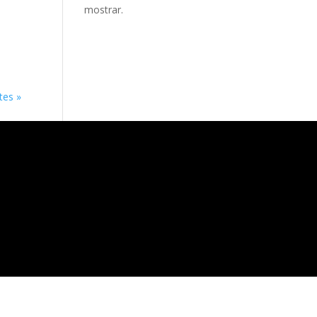
mostrar.
tes »